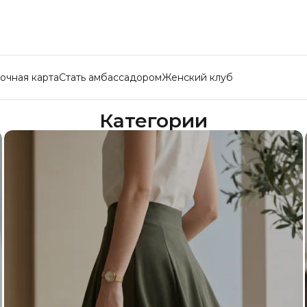
очная карта
Стать амбассадором
Женский клуб
Категории