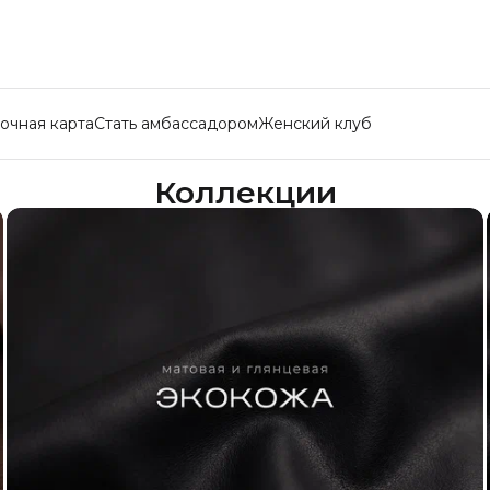
очная карта
Стать амбассадором
Женский клуб
Коллекции