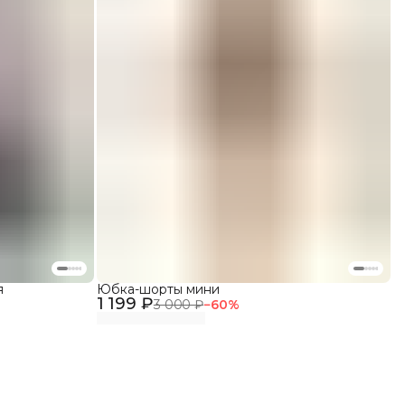
я
Юбка-шорты мини
1 199 ₽
3 000 ₽
−
60
%