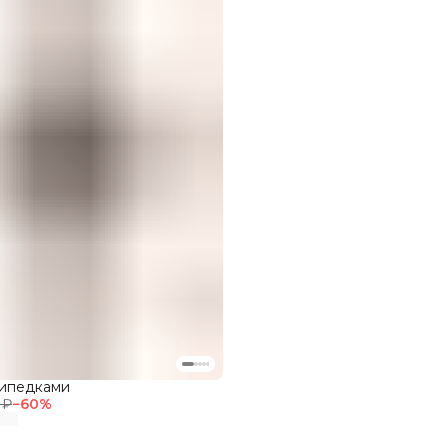
сипедками
 ₽
−
60
%