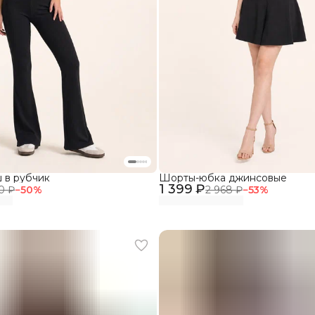
 в рубчик
Шорты-юбка джинсовые
1 399 ₽
0 ₽
−
50
%
2 968 ₽
−
53
%