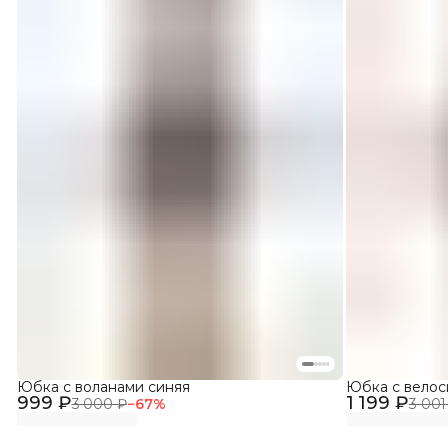
Юбка с воланами синяя
Юбка с вело
999 ₽
1 199 ₽
3 000 ₽
−
67
%
3 001