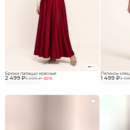
Брюки палаццо красные
Легинсы клеш
2 499 ₽
1 499 ₽
5 000 ₽
−
50
%
3 00