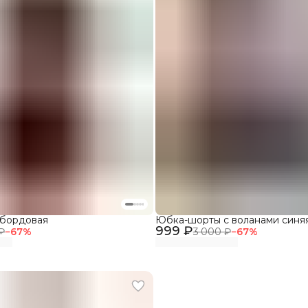
 бордовая
Юбка-шорты с воланами синя
999 ₽
₽
−
67
%
3 000 ₽
−
67
%