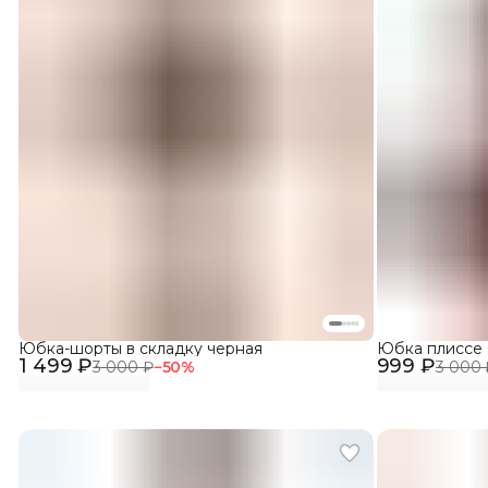
Юбка-шорты в складку черная
Юбка плиссе
1 499 ₽
999 ₽
3 000 ₽
−
50
%
3 000 