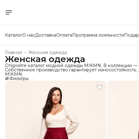
Каталог
О нас
Доставка
Оплата
Программа лояльности
Подар
Главная
›
Женская одежда
Женская одежда
Откройте каталог модной одежды MIKMN. В коллекции — ю
Собственное производство гарантирует износостойкость. 
MIKMN.
Фильтры