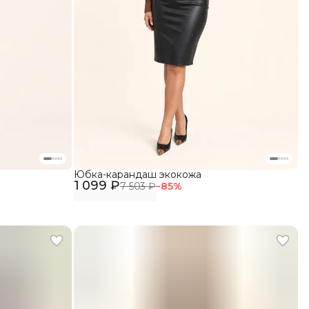
Юбка-карандаш экокожа
1 099 ₽
7 503 ₽
−
85
%