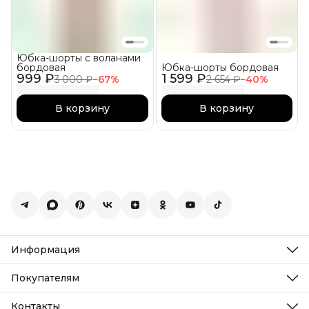
Юбка-шорты с воланами
бордовая
Юбка-шорты бордовая
999 ₽
1 599 ₽
3 000 ₽
−
67
%
2 654 ₽
−
40
%
В корзину
В корзину
Информация
О нас
Контакты
Покупателям
Стать амбассадором
Оплата
Рассылка
Доставка
Контакты
Все новости