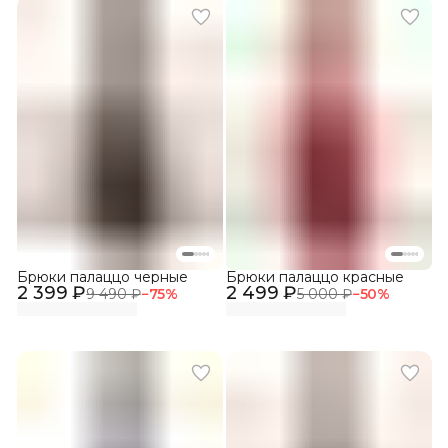
Брюки палаццо черные
Брюки палаццо красные
2 399 ₽
2 499 ₽
9 490 ₽
−
75
%
5 000 ₽
−
50
%