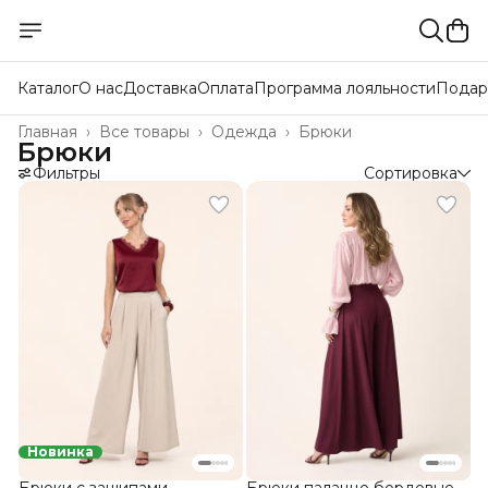
Каталог
О нас
Доставка
Оплата
Программа лояльности
Подар
Главная
›
Все товары
›
Одежда
›
Брюки
Брюки
Фильтры
Сортировка
Новинка
Брюки с защипами
Брюки палаццо бордовые