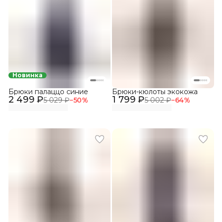
Новинка
Брюки палаццо синие
Брюки-кюлоты экокожа
2 499 ₽
1 799 ₽
5 029 ₽
−
50
%
5 002 ₽
−
64
%