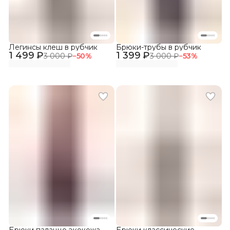
Легинсы клеш в рубчик
Брюки-трубы в рубчик
1 499 ₽
1 399 ₽
3 000 ₽
−
50
%
3 000 ₽
−
53
%
Брюки палаццо экокожа
Брюки классические