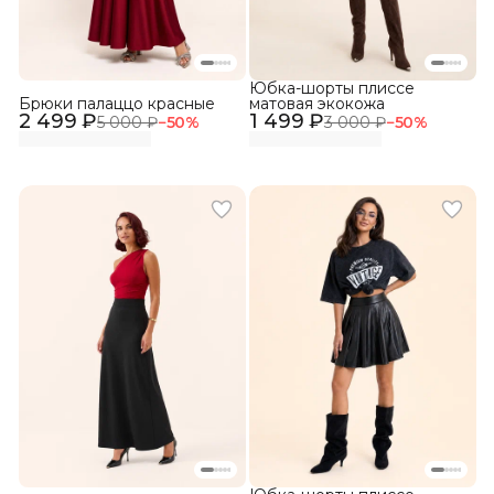
Юбка-шорты плиссе
Брюки палаццо красные
матовая экокожа
2 499 ₽
1 499 ₽
5 000 ₽
−
50
%
3 000 ₽
−
50
%