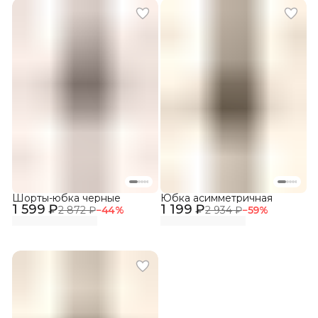
Шорты-юбка черные
Юбка асимметричная
1 599 ₽
1 199 ₽
2 872 ₽
−
44
%
2 934 ₽
−
59
%