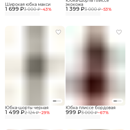
Юбка-шорты плиссе
Широкая юбка макси
экокожа
1 699 ₽
1 399 ₽
3 000 ₽
−
43
%
3 000 ₽
−
53
%
Юбка-шорты черная
Юбка плиссе бордовая
1 499 ₽
999 ₽
2 124 ₽
−
29
%
3 000 ₽
−
67
%