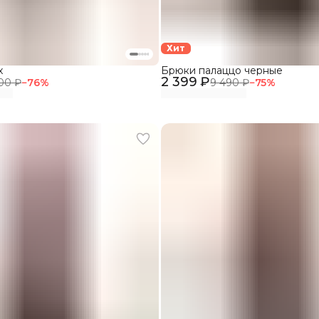
Хит
х
Брюки палаццо черные
2 399 ₽
00 ₽
−
76
%
9 490 ₽
−
75
%