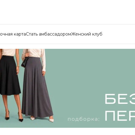
очная карта
Стать амбассадором
Женский клуб