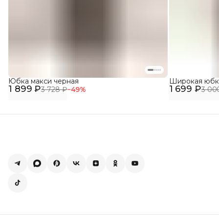
Юбка макси черная
Широкая юбк
1 899 ₽
1 699 ₽
3 728 ₽
−
49
%
3 00