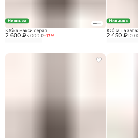
Новинка
Новинка
Юбка макси серая
Юбка на запа
2 600 ₽
2 450 ₽
3 000 ₽
−
13
%
10 0