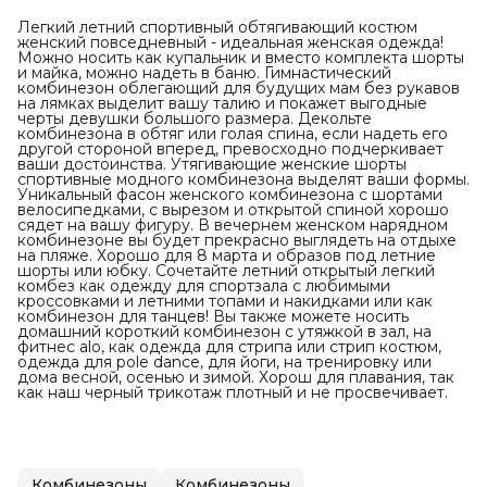
Легкий летний спортивный обтягивающий костюм
женский повседневный - идеальная женская одежда!
Можно носить как купальник и вместо комплекта шорты
и майка, можно надеть в баню. Гимнастический
комбинезон облегающий для будущих мам без рукавов
на лямках выделит вашу талию и покажет выгодные
черты девушки большого размера. Декольте
комбинезона в обтяг или голая спина, если надеть его
другой стороной вперед, превосходно подчеркивает
ваши достоинства. Утягивающие женские шорты
спортивные модного комбинезона выделят ваши формы.
Уникальный фасон женского комбинезона с шортами
велосипедками, с вырезом и открытой спиной хорошо
сядет на вашу фигуру. В вечернем женском нарядном
комбинезоне вы будет прекрасно выглядеть на отдыхе
на пляже. Хорошо для 8 марта и образов под летние
шорты или юбку. Сочетайте летний открытый легкий
комбез как одежду для спортзала с любимыми
кроссовками и летними топами и накидками или как
комбинезон для танцев! Вы также можете носить
домашний короткий комбинезон с утяжкой в зал, на
фитнес alo, как одежда для стрипа или стрип костюм,
одежда для pole dance, для йоги, на тренировку или
дома весной, осенью и зимой. Хорош для плавания, так
как наш черный трикотаж плотный и не просвечивает.
Комбинезоны
Комбинезоны