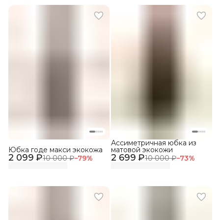
Ассиметричная юбка из
Юбка годе макси экокожа
матовой экокожи
2 099 ₽
2 699 ₽
10 000 ₽
−
79
%
10 000 ₽
−
73
%