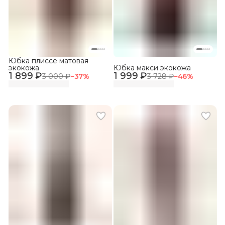
Юбка плиссе матовая
экокожа
Юбка макси экокожа
1 899 ₽
1 999 ₽
3 000 ₽
−
37
%
3 728 ₽
−
46
%