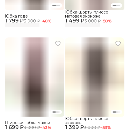
Юбка-шорты плиссе
Юбка годе
матовая экокожа
1 799 ₽
1 499 ₽
3 000 ₽
−
40
%
3 000 ₽
−
50
%
Юбка-шорты плиссе
Широкая юбка макси
экокожа
1 699 ₽
1 399 ₽
3 000 ₽
−
43
%
3 000 ₽
−
53
%